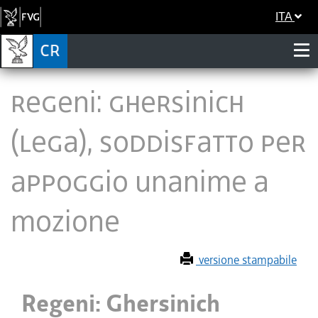
ITA
Regeni: Ghersinich
(Lega), soddisfatto per
appoggio unanime a
mozione
versione stampabile
Regeni: Ghersinich