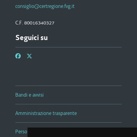
consiglio@certregione.fvg.it
C.F. 80016340327
Seguici su
Bandi e avvisi
Amministrazione trasparente
Persone e Uffici