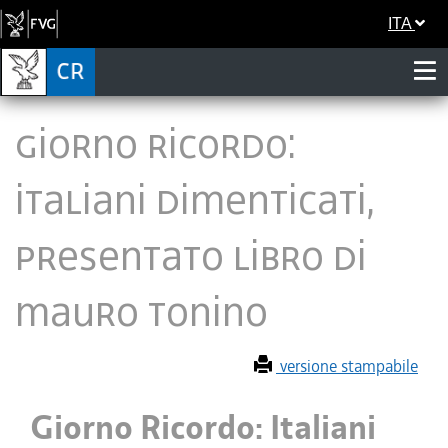
ITA
Giorno Ricordo:
Italiani Dimenticati,
presentato libro di
Mauro Tonino
versione stampabile
Giorno Ricordo: Italiani