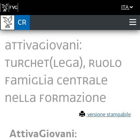
ITA
AttivaGiovani:
Turchet(Lega), ruolo
famiglia centrale
nella formazione
versione stampabile
AttivaGiovani: