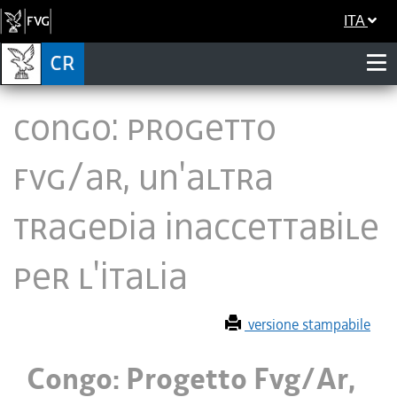
ITA
Congo: Progetto
Fvg/Ar, un'altra
tragedia inaccettabile
per l'Italia
versione stampabile
Congo: Progetto Fvg/Ar,