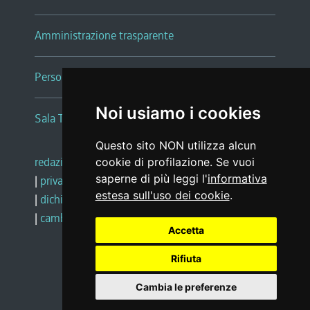
Amministrazione trasparente
Persone e Uffici
Noi usiamo i cookies
Sala Tiziano Tessitori
Questo sito NON utilizza alcun
redazione web
|
note legali
|
glossario
cookie di profilazione. Se vuoi
saperne di più leggi l'
informativa
|
privacy
|
social media policy
estesa sull'uso dei cookie
.
|
dichiarazione di accessibilità
|
feedback
|
cambio preferenze cookie
Accetta
Rifiuta
Realizzato da
Cambia le preferenze