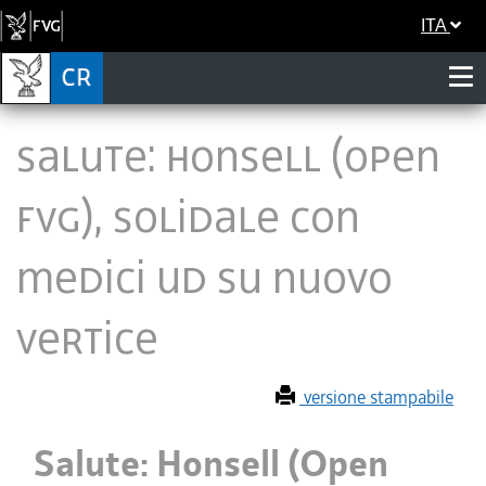
ITA
Salute: Honsell (Open
Fvg), solidale con
medici Ud su nuovo
vertice
versione stampabile
Salute: Honsell (Open