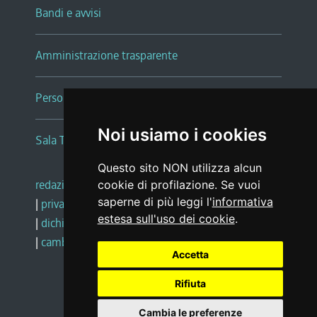
Bandi e avvisi
Amministrazione trasparente
Persone e Uffici
Noi usiamo i cookies
Sala Tiziano Tessitori
Questo sito NON utilizza alcun
redazione web
|
note legali
|
glossario
cookie di profilazione. Se vuoi
saperne di più leggi l'
informativa
|
privacy
|
social media policy
estesa sull'uso dei cookie
.
|
dichiarazione di accessibilità
|
feedback
|
cambio preferenze cookie
Accetta
Rifiuta
Realizzato da
Cambia le preferenze