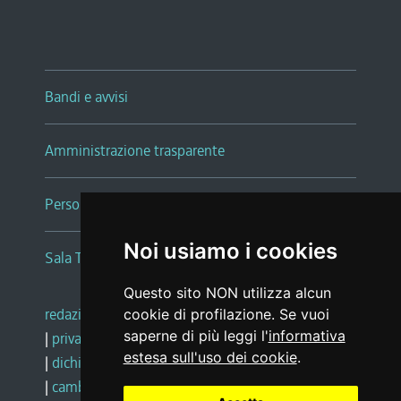
Bandi e avvisi
Amministrazione trasparente
Persone e Uffici
Noi usiamo i cookies
Sala Tiziano Tessitori
Questo sito NON utilizza alcun
redazione web
|
note legali
|
glossario
cookie di profilazione. Se vuoi
saperne di più leggi l'
informativa
|
privacy
|
social media policy
estesa sull'uso dei cookie
.
|
dichiarazione di accessibilità
|
feedback
|
cambio preferenze cookie