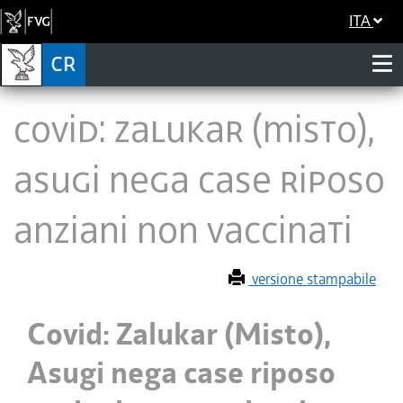
ITA
Covid: Zalukar (Misto),
Asugi nega case riposo
anziani non vaccinati
versione stampabile
Covid: Zalukar (Misto),
Asugi nega case riposo