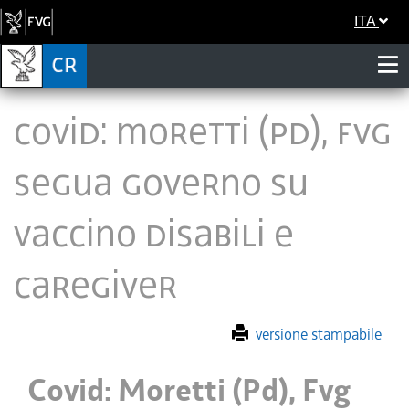
ITA
Covid: Moretti (Pd), Fvg
segua Governo su
vaccino disabili e
caregiver
versione stampabile
Covid: Moretti (Pd), Fvg