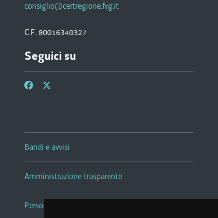
consiglio@certregione.fvg.it
C.F. 80016340327
Seguici su
Bandi e avvisi
Amministrazione trasparente
Persone e Uffici