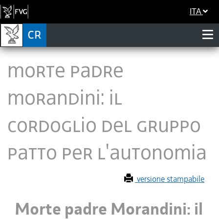
ITA
Morte padre
Morandini: il
cordoglio del gruppo
Patto per l'Autonomia
versione stampabile
Morte padre Morandini: il