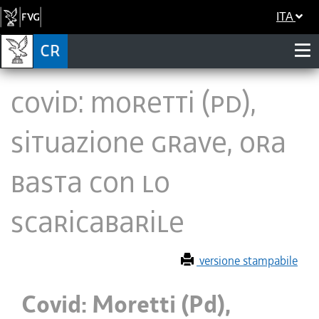
ITA
Covid: Moretti (Pd),
situazione grave, ora
basta con lo
scaricabarile
versione stampabile
Covid: Moretti (Pd),