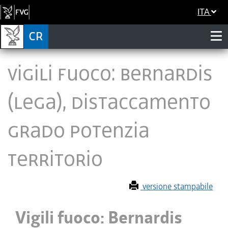
ITA
Vigili fuoco: Bernardis
(Lega), distaccamento
Grado potenzia
territorio
versione stampabile
Vigili fuoco: Bernardis