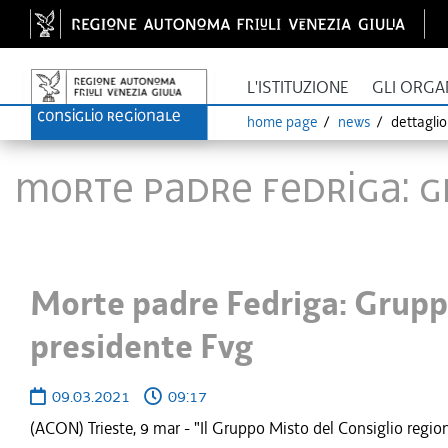
L'ISTITUZIONE
GLI ORGA
home page
news
dettagli
Morte padre Fedriga: Gr
Morte padre Fedriga: Gruppo
presidente Fvg
09.03.2021
09:17
(ACON) Trieste, 9 mar - "Il Gruppo Misto del Consiglio regi