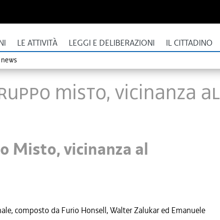
NI
LE ATTIVITÀ
LEGGI E DELIBERAZIONI
IL CITTADINO
o news
uppo Misto, vicinanza al
 Misto, vicinanza al
onale, composto da Furio Honsell, Walter Zalukar ed Emanuele