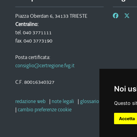
Piazza Oberdan 6, 34133 TRIESTE
Centralino:
tel. 040 3771111
fax. 040 3773190
Posta certificata:
consiglio@certregione.fvg.it
C.F. 80016340327
Noi us
redazione web
|
note legali
|
glossario
|
privacy
|
socia
Questo sit
|
cambio preferenze cookie
Accetta