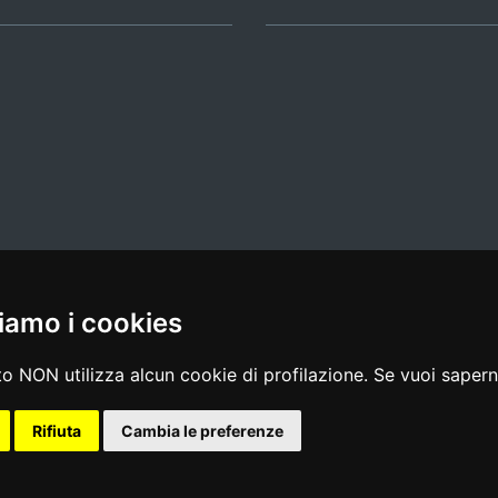
iamo i cookies
l media policy
|
dichiarazione di accessibilità
|
feedback
o NON utilizza alcun cookie di profilazione. Se vuoi saperne
Rifiuta
Cambia le preferenze