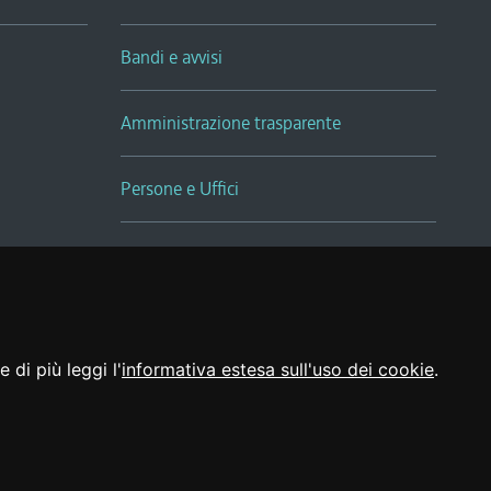
Bandi e avvisi
Amministrazione trasparente
Persone e Uffici
Sala Tiziano Tessitori
Realizzato da
 di più leggi l'
informativa estesa sull'uso dei cookie
.