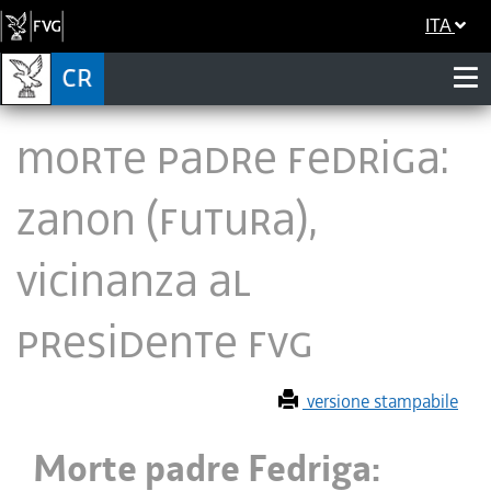
ITA
Morte padre Fedriga:
Zanon (Futura),
vicinanza al
presidente Fvg
versione stampabile
Morte padre Fedriga: