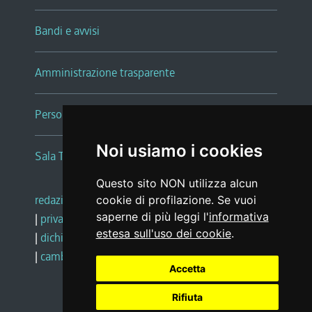
Bandi e avvisi
Amministrazione trasparente
Persone e Uffici
Noi usiamo i cookies
Sala Tiziano Tessitori
Questo sito NON utilizza alcun
redazione web
|
note legali
|
glossario
cookie di profilazione. Se vuoi
saperne di più leggi l'
informativa
|
privacy
|
social media policy
estesa sull'uso dei cookie
.
|
dichiarazione di accessibilità
|
feedback
|
cambio preferenze cookie
Accetta
Rifiuta
Realizzato da