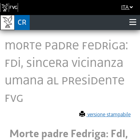
ITA
Morte padre Fedriga:
FdI, sincera vicinanza
umana al presidente
Fvg
versione stampabile
Morte padre Fedriga: FdI,