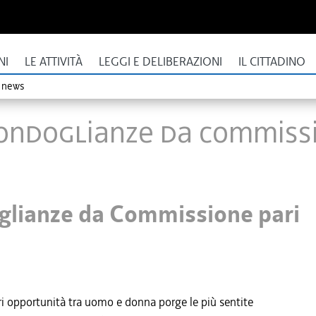
NI
LE ATTIVITÀ
LEGGI E DELIBERAZIONI
IL CITTADINO
o news
ondoglianze da Commissi
glianze da Commissione pari
i opportunità tra uomo e donna porge le più sentite