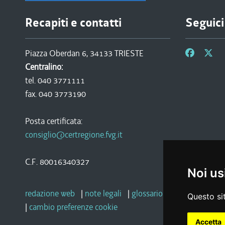
Recapiti e contatti
Seguici
Piazza Oberdan 6, 34133 TRIESTE
Centralino:
tel. 040 3771111
fax. 040 3773190
Posta certificata:
consiglio@certregione.fvg.it
C.F. 80016340327
Noi us
redazione web
|
note legali
|
glossario
|
privacy
|
socia
Questo sit
|
cambio preferenze cookie
Accetta