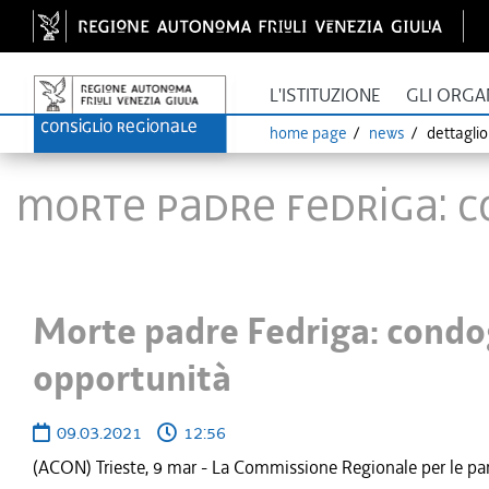
L'ISTITUZIONE
GLI ORGA
home page
news
dettagli
Morte padre Fedriga: c
Morte padre Fedriga: condo
opportunità
09.03.2021
12:56
(ACON) Trieste, 9 mar - La Commissione Regionale per le par