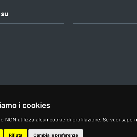
 su
iamo i cookies
l media policy
|
dichiarazione di accessibilità
|
feedback
o NON utilizza alcun cookie di profilazione. Se vuoi saperne
Rifiuta
Cambia le preferenze