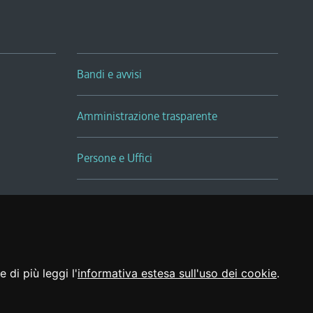
Bandi e avvisi
Amministrazione trasparente
Persone e Uffici
Sala Tiziano Tessitori
Realizzato da
 di più leggi l'
informativa estesa sull'uso dei cookie
.