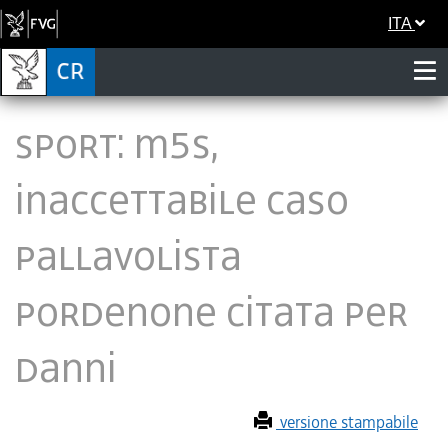
ITA
Sport: M5S,
inaccettabile caso
pallavolista
Pordenone citata per
danni
versione stampabile