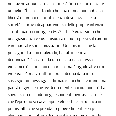
non avere annunciato alla società l'intenzione di avere
un figlio. "È inaccettabile che una donna non abbia la
libertà di rimanere incinta senza dover avvertire la
società sportiva di appartenenza delle proprie intenzioni
- continuano i consiglieri M5S -. Ed è gravissimo che
una gravidanza venga misurata in punti persi sul campo
e in mancate sponsorizzazioni. Un episodio che la
protagonista, suo malgrado, ha fatto bene a
denunciare". "La vicenda raccontata dalla stessa
giocatrice è di un paio di anni fa, ma è significativo che
emerga il 9 marzo, all'indomani di una data in cui si
susseguono messaggi e dichiarazioni che invocano una
parità di genere che, evidentemente, ancora non c'è. La
speranza - concludono gli esponenti pentastellati - è
che l'episodio serva ad aprire gli occhi, alla politica in
primis, affinché si prendano provvedimenti seri per
eliminare ogni fattore di disparità e per fare in modo