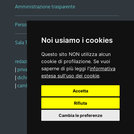
Amministrazione trasparente
Persone e Uffici
Noi usiamo i cookies
Sala Tiziano Tessitori
Questo sito NON utilizza alcun
redazione web
|
note legali
|
glossario
cookie di profilazione. Se vuoi
saperne di più leggi l'
informativa
|
privacy
|
social media policy
estesa sull'uso dei cookie
.
|
dichiarazione di accessibilità
|
feedback
|
cambio preferenze cookie
Accetta
Rifiuta
Realizzato da
Cambia le preferenze