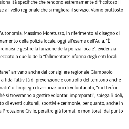
sionalità specifiche che rendono estremamente difficoltoso il
 a livello regionale che si migliora il servizio. Vanno piuttosto
l'Autonomia, Massimo Moretuzzo, in riferimento al disegno di
namento della polizia locale, oggi all'esame dell'Aula. "È
inarsi e gestire la funzione della polizia locale", evidenzia
ciato a quello della "fallimentare" riforma degli enti locali.
adane" arrivano anche dal consigliere regionale Giampaolo
affida l'attività di prevenzione e controllo del territorio anche
icinato" o l'impiego di associazioni di volontariato, "metterà in
ché si troveranno a gestire volontari impreparati", spiega Bidoli,
di eventi culturali, sportivi e cerimonie, per quanto, anche in
lla Protezione Civile, peraltro già formati e monitorati dal punto