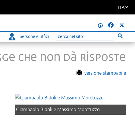
ITA
@
persone e uffici
Esegui r
Ricerca
gge che non dà risposte
versione stampabile
Giampaolo Bidoli e Massimo Moretuzzo