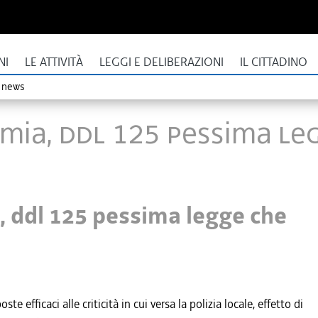
NI
LE ATTIVITÀ
LEGGI E DELIBERAZIONI
IL CITTADINO
o news
mia, ddl 125 pessima le
, ddl 125 pessima legge che
efficaci alle criticità in cui versa la polizia locale, effetto di