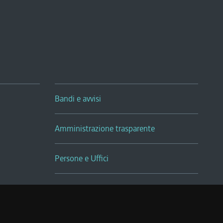
Bandi e avvisi
Amministrazione trasparente
Persone e Uffici
Sala Tiziano Tessitori