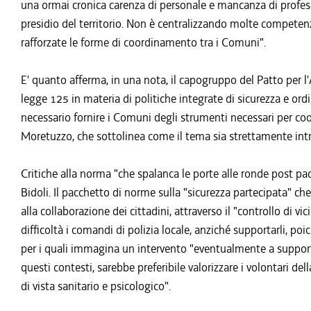
una ormai cronica carenza di personale e mancanza di profes
presidio del territorio. Non è centralizzando molte competenze
rafforzate le forme di coordinamento tra i Comuni".
E' quanto afferma, in una nota, il capogruppo del Patto per 
legge 125 in materia di politiche integrate di sicurezza e ordi
necessario fornire i Comuni degli strumenti necessari per coord
Moretuzzo, che sottolinea come il tema sia strettamente intrec
Critiche alla norma "che spalanca le porte alle ronde post p
Bidoli. Il pacchetto di norme sulla "sicurezza partecipata" che 
alla collaborazione dei cittadini, attraverso il "controllo di v
difficoltà i comandi di polizia locale, anziché supportarli, poi
per i quali immagina un intervento "eventualmente a supporto 
questi contesti, sarebbe preferibile valorizzare i volontari de
di vista sanitario e psicologico".