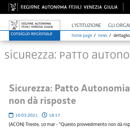
L'ISTITUZIONE
GLI ORGA
home page
news
dettagli
Sicurezza: Patto Autono
Sicurezza: Patto Autonomia
non dà risposte
10.03.2021
18:17
(ACON) Trieste, 10 mar - "Questo provvedimento non dà risposte 