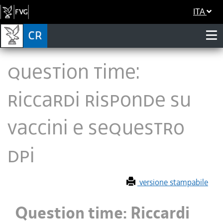
ITA
Question time:
Riccardi risponde su
vaccini e sequestro
dpi
versione stampabile
Question time: Riccardi