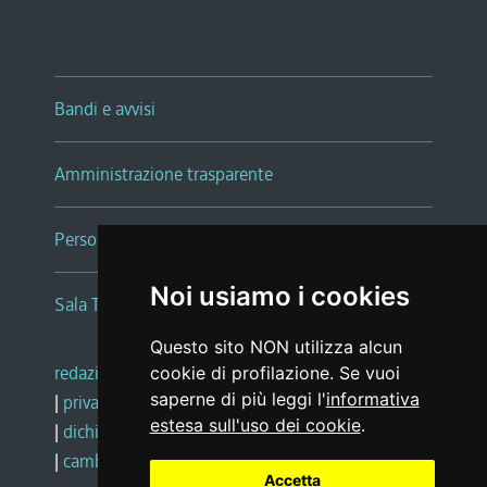
Bandi e avvisi
Amministrazione trasparente
Persone e Uffici
Noi usiamo i cookies
Sala Tiziano Tessitori
Questo sito NON utilizza alcun
redazione web
|
note legali
|
glossario
cookie di profilazione. Se vuoi
saperne di più leggi l'
informativa
|
privacy
|
social media policy
estesa sull'uso dei cookie
.
|
dichiarazione di accessibilità
|
feedback
|
cambio preferenze cookie
Accetta