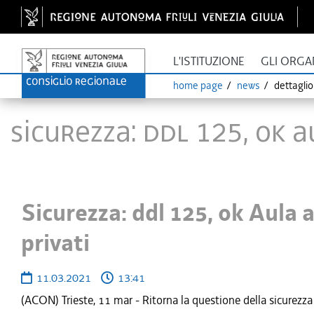
L'ISTITUZIONE
GLI ORGA
home page
news
dettagli
Sicurezza: ddl 125, ok A
Sicurezza: ddl 125, ok Aula 
privati
11.03.2021
13:41
(ACON) Trieste, 11 mar - Ritorna la questione della sicurezza