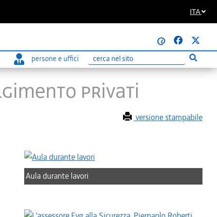
ITA
@
persone e uffici
Esegui r
Ricerca
olgimento privati
versione stampabile
Aula durante lavori