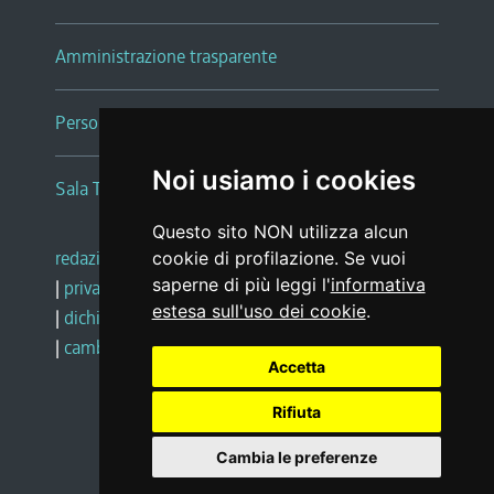
Amministrazione trasparente
Persone e Uffici
Noi usiamo i cookies
Sala Tiziano Tessitori
Questo sito NON utilizza alcun
redazione web
|
note legali
|
glossario
cookie di profilazione. Se vuoi
saperne di più leggi l'
informativa
|
privacy
|
social media policy
estesa sull'uso dei cookie
.
|
dichiarazione di accessibilità
|
feedback
|
cambio preferenze cookie
Accetta
Rifiuta
Realizzato da
Cambia le preferenze