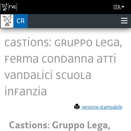
ITA
Castions: Gruppo Lega,
ferma condanna atti
vandalici scuola
infanzia
versione stampabile
Castions: Gruppo Lega,