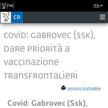
ITA
Covid: Gabrovec (Ssk),
dare priorità a
vaccinazione
transfrontalieri
versione stampabile
Covid: Gabrovec (Ssk),