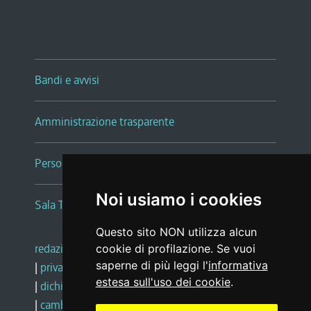
Bandi e avvisi
Amministrazione trasparente
Persone e Uffici
Noi usiamo i cookies
Sala Tiziano Tessitori
Questo sito NON utilizza alcun
redazione web
|
note legali
|
glossario
cookie di profilazione. Se vuoi
saperne di più leggi l'
informativa
|
privacy
|
social media policy
estesa sull'uso dei cookie
.
|
dichiarazione di accessibilità
|
feedback
|
cambio preferenze cookie