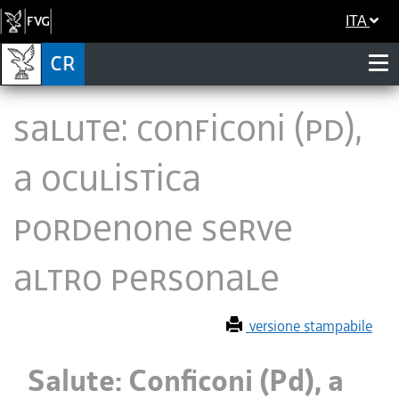
ITA
Salute: Conficoni (Pd),
a oculistica
Pordenone serve
altro personale
versione stampabile
Salute: Conficoni (Pd), a