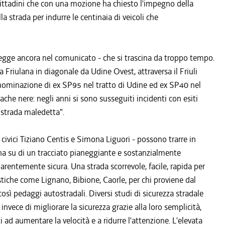
 Cittadini che con una mozione ha chiesto l'impegno della
la strada per indurre le centinaia di veicoli che
si legge ancora nel comunicato - che si trascina da troppo tempo.
 Friulana in diagonale da Udine Ovest, attraversa il Friuli
nominazione di ex SP95 nel tratto di Udine ed ex SP40 nel
che nere: negli anni si sono susseguiti incidenti con esiti
 strada maledetta".
i civici Tiziano Centis e Simona Liguori - possono trarre in
ana su di un tracciato pianeggiante e sostanzialmente
arentemente sicura. Una strada scorrevole, facile, rapida per
stiche come Lignano, Bibione, Caorle, per chi proviene dal
così pedaggi autostradali. Diversi studi di sicurezza stradale
nvece di migliorare la sicurezza grazie alla loro semplicità,
ad aumentare la velocità e a ridurre l'attenzione. L'elevata