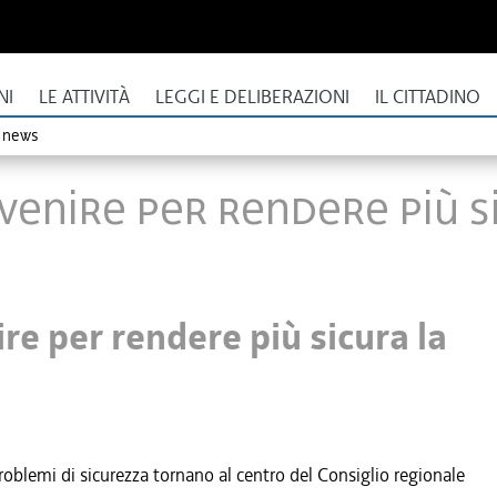
NI
LE ATTIVITÀ
LEGGI E DELIBERAZIONI
IL CITTADINO
o news
tervenire per rendere più 
ire per rendere più sicura la
problemi di sicurezza tornano al centro del Consiglio regionale