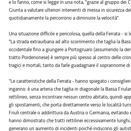
e lo fanno, come si legge in una nota, "grazie al gruppo dei
Giunta a valutare ulteriori interventi di messa in sicurezza del
quotidianamente la percorrono a diminuire la velocità".
Una situazione difficile e pericolosa, quella della Ferrata - 
"La strada extraurbana ad alto scorrimento che taglia la Bassa
occidentale fino a giungere a Portogruaro (assumendo la de
tratto Pordenonese) è sempre più spesso al centro delle crona
tragici e mortali, tanto da farle guadagnare il soprannome di
"Le caratteristiche della Ferrata - hanno spiegato i consiglier
inganno: è una arteria che taglia in diagonale la Bassa Friul
rettilineo, senza incontrare nessun centro abitato, quindi app
gli spostamenti, che porta direttamente verso le località turi
Friuli centrale o addirittura da Austria o Germania, evitando 
hanno dimostrato che tratti rettilinei eccessivamente lunghi, i
generano un aumento di incidenti poiché inducono gli autisti 