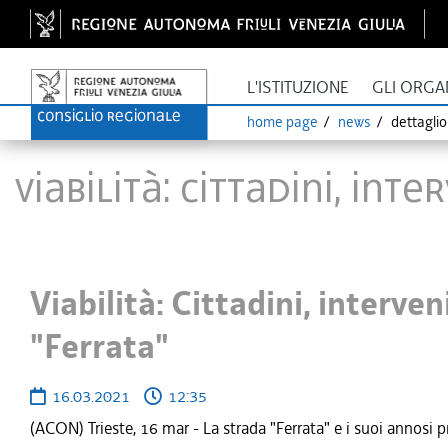
L'ISTITUZIONE
GLI ORGA
home page
news
dettagli
Viabilità: Cittadini, in
Viabilità: Cittadini, interven
"Ferrata"
16.03.2021
12:35
(ACON) Trieste, 16 mar - La strada "Ferrata" e i suoi annosi 