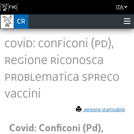
ITA
Covid: Conficoni (Pd),
Regione riconosca
problematica spreco
vaccini
versione stampabile
Covid: Conficoni (Pd),