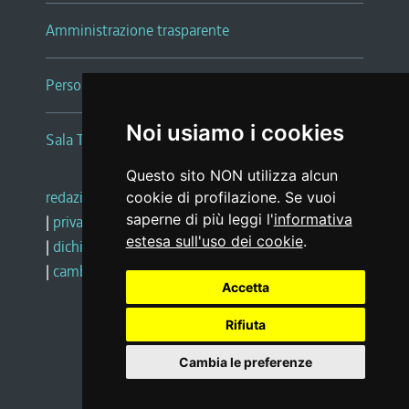
Amministrazione trasparente
Persone e Uffici
Noi usiamo i cookies
Sala Tiziano Tessitori
Questo sito NON utilizza alcun
redazione web
|
note legali
|
glossario
cookie di profilazione. Se vuoi
saperne di più leggi l'
informativa
|
privacy
|
social media policy
estesa sull'uso dei cookie
.
|
dichiarazione di accessibilità
|
feedback
|
cambio preferenze cookie
Accetta
Rifiuta
Realizzato da
Cambia le preferenze