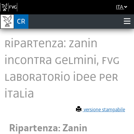
ITA
Ripartenza: Zanin
incontra Gelmini, Fvg
laboratorio idee per
Italia
versione stampabile
Ripartenza: Zanin