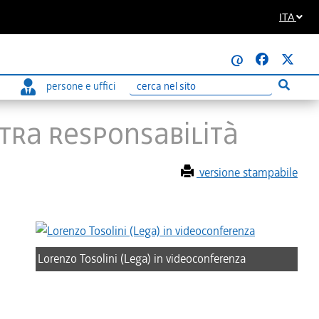
ITA
@
persone e uffici
Esegui r
Ricerca
stra responsabilità
versione stampabile
Lorenzo Tosolini (Lega) in videoconferenza