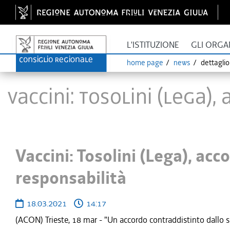
L'ISTITUZIONE
GLI ORGA
home page
news
dettagli
Vaccini: Tosolini (Lega
Vaccini: Tosolini (Lega), ac
responsabilità
18.03.2021
14:17
(ACON) Trieste, 18 mar - "Un accordo contraddistinto dallo spi