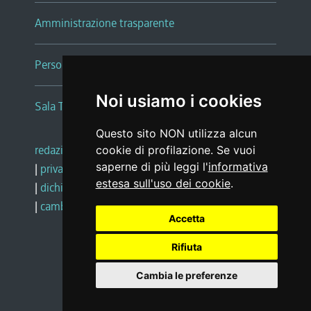
Amministrazione trasparente
Persone e Uffici
Noi usiamo i cookies
Sala Tiziano Tessitori
Questo sito NON utilizza alcun
redazione web
|
note legali
|
glossario
cookie di profilazione. Se vuoi
saperne di più leggi l'
informativa
|
privacy
|
social media policy
estesa sull'uso dei cookie
.
|
dichiarazione di accessibilità
|
feedback
|
cambio preferenze cookie
Accetta
Rifiuta
Realizzato da
Cambia le preferenze