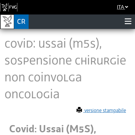
ITA
Covid: Ussai (M5S),
sospensione chirurgie
non coinvolga
oncologia
versione stampabile
Covid: Ussai (M5S),