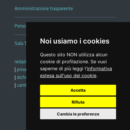
Amministrazione trasparente
Persone e Uffici
Noi usiamo i cookies
Sala Tiziano Tessitori
Questo sito NON utilizza alcun
redazione web
|
note legali
|
glossario
cookie di profilazione. Se vuoi
saperne di più leggi l'
informativa
|
privacy
|
social media policy
estesa sull'uso dei cookie
.
|
dichiarazione di accessibilità
|
feedback
|
cambio preferenze cookie
Accetta
Rifiuta
Realizzato da
Cambia le preferenze