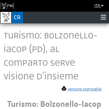
ITA
Turismo: Bolzonello-
Iacop (Pd), al
comparto serve
visione d'insieme
versione stampabile
Turismo: Bolzonello-Iacop