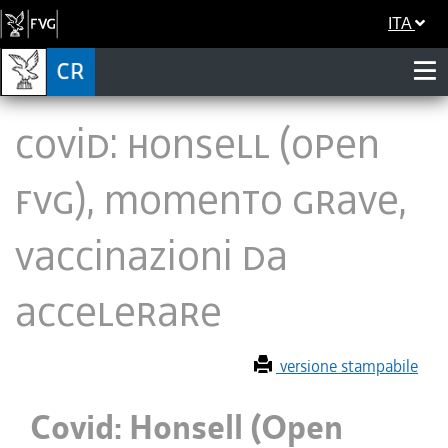
ITA
Covid: Honsell (Open
Fvg), momento grave,
vaccinazioni da
accelerare
versione stampabile
Covid: Honsell (Open