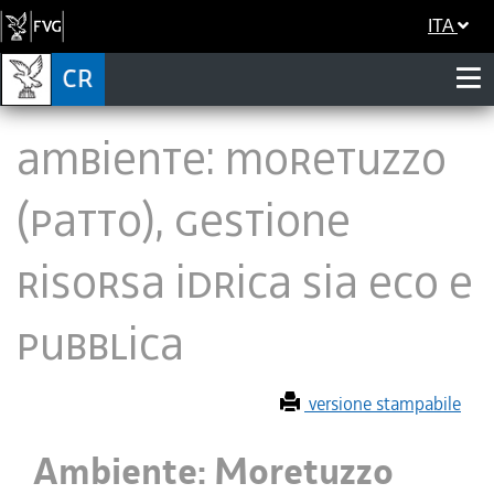
ITA
Ambiente: Moretuzzo
(Patto), gestione
risorsa idrica sia eco e
pubblica
versione stampabile
Ambiente: Moretuzzo