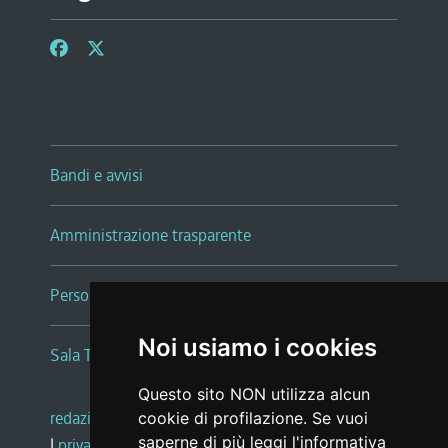
Bandi e avvisi
Amministrazione trasparente
Persone e Uffici
Noi usiamo i cookies
Sala Tiziano Tessitori
Questo sito NON utilizza alcun
redazione web
|
note legali
|
glossario
cookie di profilazione. Se vuoi
saperne di più leggi l'
informativa
|
privacy
|
social media policy