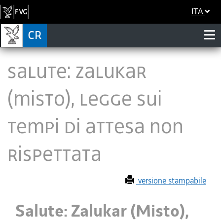
ITA
Salute: Zalukar
(Misto), legge sui
tempi di attesa non
rispettata
versione stampabile
Salute: Zalukar (Misto),