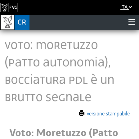
ITA
Voto: Moretuzzo
(Patto Autonomia),
bocciatura pdl è un
brutto segnale
versione stampabile
Voto: Moretuzzo (Patto