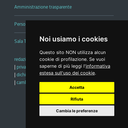
Amministrazione trasparente
Persone e Uffici
Noi usiamo i cookies
Sala Tiziano Tessitori
Questo sito NON utilizza alcun
redazione web
|
note legali
|
glossario
cookie di profilazione. Se vuoi
saperne di più leggi l'
informativa
|
privacy
|
social media policy
estesa sull'uso dei cookie
.
|
dichiarazione di accessibilità
|
feedback
|
cambio preferenze cookie
Accetta
Rifiuta
Realizzato da
Cambia le preferenze