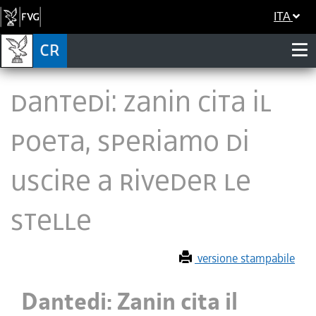
ITA
Dantedi: Zanin cita il
Poeta, speriamo di
uscire a riveder le
stelle
versione stampabile
Dantedi: Zanin cita il