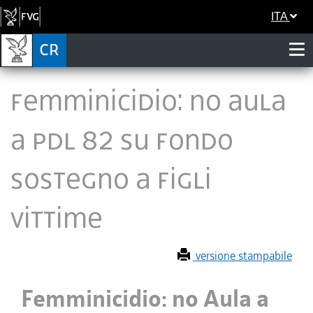
ITA
Femminicidio: no Aula
a pdl 82 su fondo
sostegno a figli
vittime
versione stampabile
Femminicidio: no Aula a