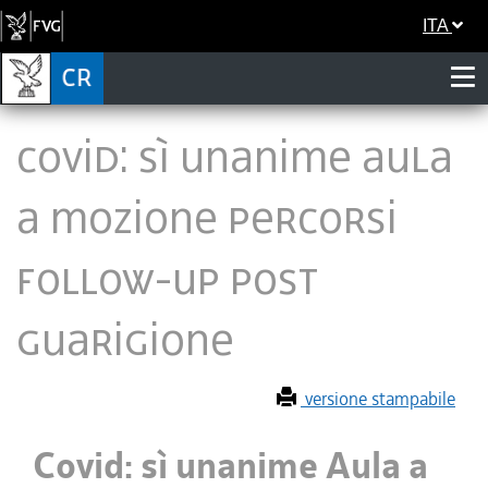
ITA
Covid: sì unanime Aula
a mozione percorsi
follow-up post
guarigione
versione stampabile
Covid: sì unanime Aula a