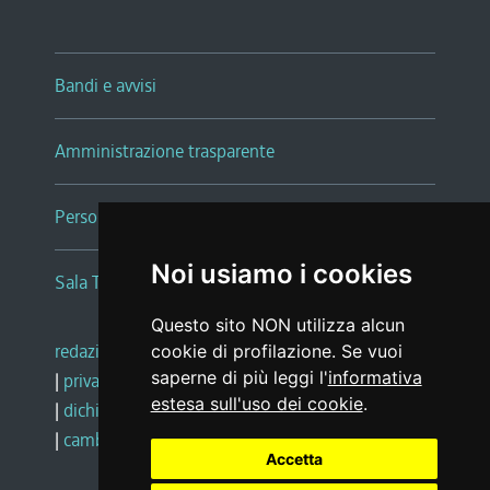
Bandi e avvisi
Amministrazione trasparente
Persone e Uffici
Noi usiamo i cookies
Sala Tiziano Tessitori
Questo sito NON utilizza alcun
redazione web
|
note legali
|
glossario
cookie di profilazione. Se vuoi
saperne di più leggi l'
informativa
|
privacy
|
social media policy
estesa sull'uso dei cookie
.
|
dichiarazione di accessibilità
|
feedback
|
cambio preferenze cookie
Accetta