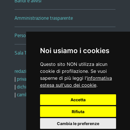
Bandi e avvisi
Amministrazione trasparente
Persone e Uffici
Noi usiamo i cookies
Sala Tiziano Tessitori
Questo sito NON utilizza alcun
redazione web
|
note legali
|
glossario
cookie di profilazione. Se vuoi
saperne di più leggi l'
informativa
|
privacy
|
social media policy
estesa sull'uso dei cookie
.
|
dichiarazione di accessibilità
|
feedback
|
cambio preferenze cookie
Accetta
Rifiuta
Realizzato da
Cambia le preferenze