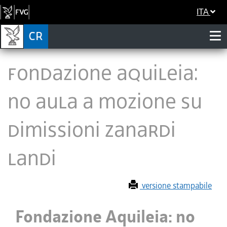
ITA
Fondazione Aquileia:
no Aula a mozione su
dimissioni Zanardi
Landi
versione stampabile
Fondazione Aquileia: no