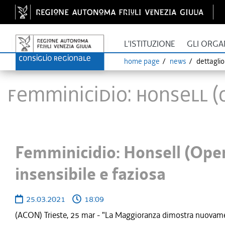
L'ISTITUZIONE
GLI ORGA
home page
news
dettagli
Femminicidio: Honsell (
Femminicidio: Honsell (Ope
insensibile e faziosa
25.03.2021
18:09
(ACON) Trieste, 25 mar - "La Maggioranza dimostra nuovamente