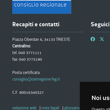
Recapiti e contatti
Seguici
Piazza Oberdan 6, 34133 TRIESTE
Centralino:
tel. 040 3771111
fax. 040 3773190
Posta certificata:
consiglio@certregione.fvg.it
C.F. 80016340327
Noi us
redazione web
|
note legali
|
glossario
|
privacy
|
socia
Questo sit