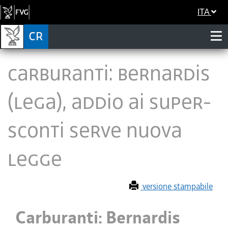
ITA
Carburanti: Bernardis
(Lega), addio ai super-
sconti serve nuova
legge
versione stampabile
Carburanti: Bernardis