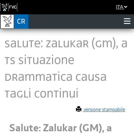
ITA
Salute: Zalukar (GM), a
TS situazione
drammatica causa
tagli continui
versione stampabile
Salute: Zalukar (GM), a