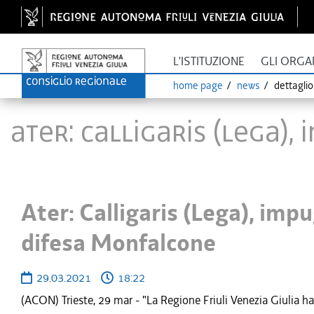
L'ISTITUZIONE
GLI ORGA
home page
news
dettagli
Ater: Calligaris (Lega)
Ater: Calligaris (Lega), im
difesa Monfalcone
29.03.2021
18:22
(ACON) Trieste, 29 mar - "La Regione Friuli Venezia Giulia h