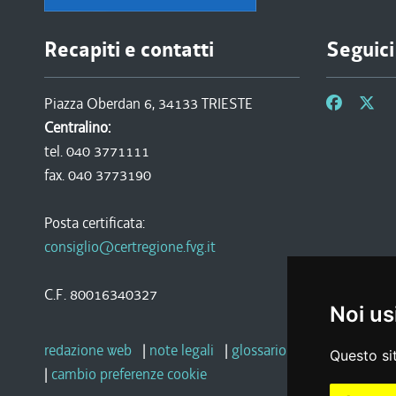
Recapiti e contatti
Seguici
Piazza Oberdan 6, 34133 TRIESTE
Centralino:
tel. 040 3771111
fax. 040 3773190
Posta certificata:
consiglio@certregione.fvg.it
C.F. 80016340327
Noi us
redazione web
|
note legali
|
glossario
|
privacy
|
socia
Questo sit
|
cambio preferenze cookie