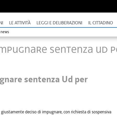
NI
LE ATTIVITÀ
LEGGI E DELIBERAZIONI
IL CITTADINO
o news
, impugnare sentenza Ud
pugnare sentenza Ud per
a giustamente deciso di impugnare, con richiesta di sospensiva