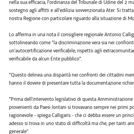
nella sua efficacia, l'ordinanza del Tribunale di Udine del 2 
sostegno agli affitti e all'edilizia sovvenzionata Ater. Si tratt
nostra Regione con particolare riguardo alla situazione di M
Lo afferma in una nota il consigliere regionale Antonio Calli
sottolineando come "la discriminazione vera sia nei confronti d
un'autocertificazione verificabile, rispetto agli extracomunit
verificabile da alcun Ente pubblico".
"Questo delinea una disparità nei confronti dei cittadini men
hanno il dovere di presentare tutta la documentazione richies
"Prima dell'intervento legislativo di questa Amministrazione r
provenienti da Paesi lontani si trovavano sempre nei primi post
ragionevole - spiega Calligaris - che ci debba essere un princ
adesso si trova in uno stato di difficoltà ma che, per tanti an
generale".