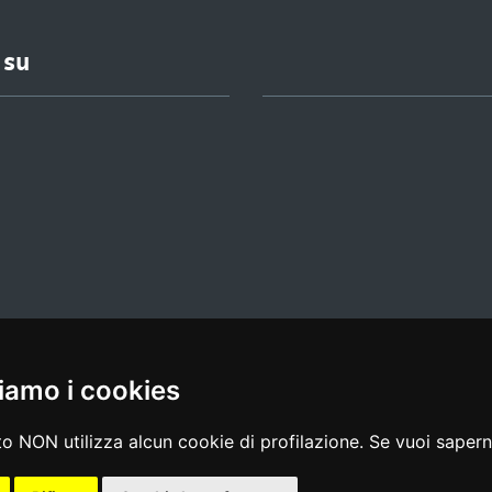
 su
iamo i cookies
l media policy
|
dichiarazione di accessibilità
|
feedback
o NON utilizza alcun cookie di profilazione. Se vuoi saperne