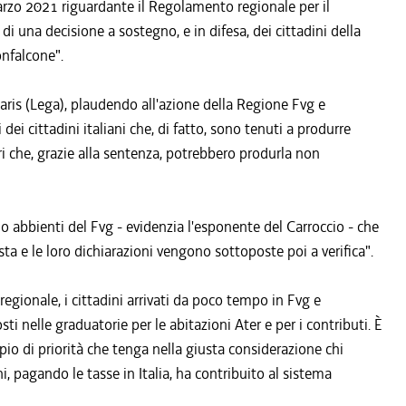
marzo 2021 riguardante il Regolamento regionale per il
a di una decisione a sostegno, e in difesa, dei cittadini della
onfalcone".
garis (Lega), plaudendo all'azione della Regione Fvg e
ei cittadini italiani che, di fatto, sono tenuti a produrre
ari che, grazie alla sentenza, potrebbero produrla non
o abbienti del Fvg - evidenzia l'esponente del Carroccio - che
ta e le loro dichiarazioni vengono sottoposte poi a verifica".
egionale, i cittadini arrivati da poco tempo in Fvg e
i nelle graduatorie per le abitazioni Ater e per i contributi. È
ipio di priorità che tenga nella giusta considerazione chi
ni, pagando le tasse in Italia, ha contribuito al sistema