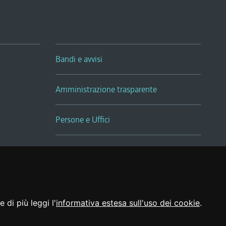
Bandi e avvisi
Amministrazione trasparente
Persone e Uffici
Sala Tiziano Tessitori
Realizzato da
 di più leggi l'
informativa estesa sull'uso dei cookie
.