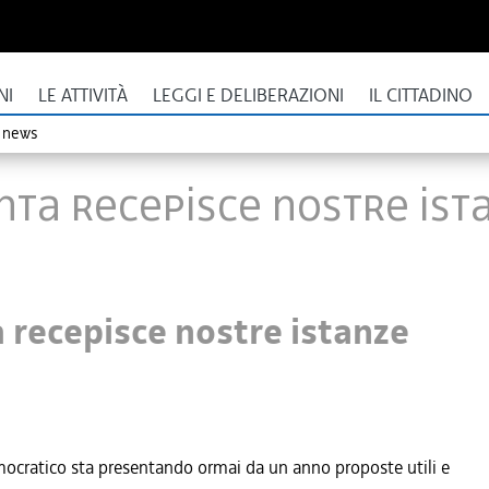
NI
LE ATTIVITÀ
LEGGI E DELIBERAZIONI
IL CITTADINO
o news
unta recepisce nostre ist
a recepisce nostre istanze
emocratico sta presentando ormai da un anno proposte utili e