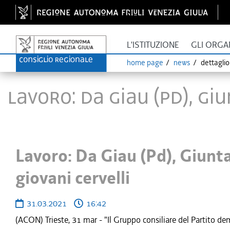
L'ISTITUZIONE
GLI ORGA
home page
news
dettagli
Lavoro: Da Giau (Pd), Gi
Lavoro: Da Giau (Pd), Giunt
giovani cervelli
31.03.2021
16:42
(ACON) Trieste, 31 mar - "Il Gruppo consiliare del Partito d