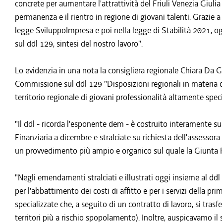
concrete per aumentare l'attrattività del Friuli Venezia Giulia 
permanenza e il rientro in regione di giovani talenti. Grazie a
legge SviluppoImpresa e poi nella legge di Stabilità 2021, og
sul ddl 129, sintesi del nostro lavoro".
Lo evidenzia in una nota la consigliera regionale Chiara Da G
Commissione sul ddl 129 "Disposizioni regionali in materia di
territorio regionale di giovani professionalità altamente speci
"Il ddl - ricorda l'esponente dem - è costruito interamente su
Finanziaria a dicembre e stralciate su richiesta dell'assesso
un provvedimento più ampio e organico sul quale la Giunta F
"Negli emendamenti stralciati e illustrati oggi insieme al ddl
per l'abbattimento dei costi di affitto e per i servizi della pr
specializzate che, a seguito di un contratto di lavoro, si trasf
territori più a rischio spopolamento). Inoltre, auspicavamo il