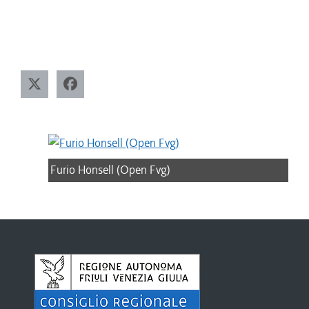
Furio Honsell (Open Fvg)