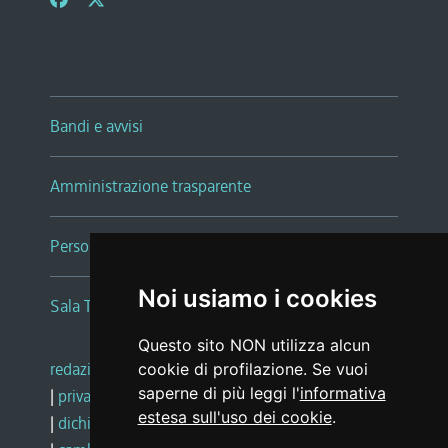
Bandi e avvisi
Amministrazione trasparente
Persone e Uffici
Noi usiamo i cookies
Sala Tiziano Tessitori
Questo sito NON utilizza alcun
redazione web
|
note legali
|
glossario
cookie di profilazione. Se vuoi
saperne di più leggi l'
informativa
|
privacy
|
social media policy
estesa sull'uso dei cookie
.
|
dichiarazione di accessibilità
|
feedback