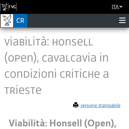
ITA
Viabilità: Honsell
(Open), cavalcavia in
condizioni critiche a
Trieste
versione stampabile
Viabilità: Honsell (Open),