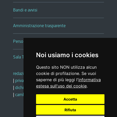
Bandi e avvisi
Amministrazione trasparente
Persone e Uffici
Noi usiamo i cookies
Sala Tiziano Tessitori
Questo sito NON utilizza alcun
redazione web
|
note legali
|
glossario
cookie di profilazione. Se vuoi
saperne di più leggi l'
informativa
|
privacy
|
social media policy
estesa sull'uso dei cookie
.
|
dichiarazione di accessibilità
|
feedback
|
cambio preferenze cookie
Accetta
Rifiuta
Realizzato da