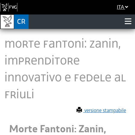
ITA
Morte Fantoni: Zanin,
imprenditore
innovativo e fedele al
Friuli
versione stampabile
Morte Fantoni: Zanin,