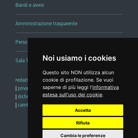
Bandi e avvisi
Amministrazione trasparente
Persone e Uffici
Noi usiamo i cookies
Sala Tiziano Tessitori
Questo sito NON utilizza alcun
redazione web
|
note legali
|
glossario
cookie di profilazione. Se vuoi
saperne di più leggi l'
informativa
|
privacy
|
social media policy
estesa sull'uso dei cookie
.
|
dichiarazione di accessibilità
|
feedback
|
cambio preferenze cookie
Accetta
Rifiuta
Realizzato da
Cambia le preferenze