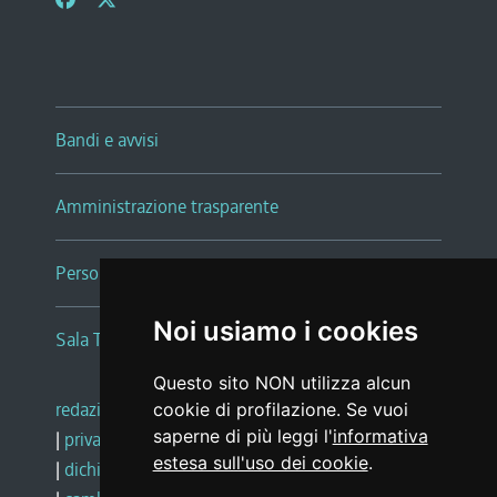
Bandi e avvisi
Amministrazione trasparente
Persone e Uffici
Noi usiamo i cookies
Sala Tiziano Tessitori
Questo sito NON utilizza alcun
redazione web
|
note legali
|
glossario
cookie di profilazione. Se vuoi
saperne di più leggi l'
informativa
|
privacy
|
social media policy
estesa sull'uso dei cookie
.
|
dichiarazione di accessibilità
|
feedback