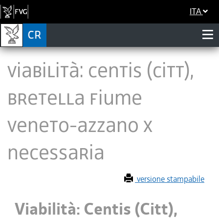
ITA
Viabilità: Centis (Citt),
bretella Fiume
Veneto-Azzano X
necessaria
versione stampabile
Viabilità: Centis (Citt),