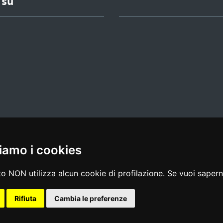
 su
iamo i cookies
l media policy
|
dichiarazione di accessibilità
|
feedback
o NON utilizza alcun cookie di profilazione. Se vuoi saperne
Rifiuta
Cambia le preferenze