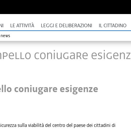
NI
LE ATTIVITÀ
LEGGI E DELIBERAZIONI
IL CITTADINO
o news
 Cimpello coniugare esigen
pello coniugare esigenze
urezza sulla viabilità del centro del paese dei cittadini di