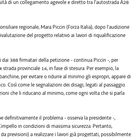
sità di un collegamento agevole e diretto tra l'autostrada A28
nsiliare regionale, Mara Piccin (Forza Italia), dopo l'audizione
ivalutazione del progetto relativo ai lavori di riqualificazione
 dai 388 firmatari della petizione - continua Piccin -, per
ex strada provinciale 14, in fase di stesura. Per esempio, la
e banchine, per evitare o ridurre al minimo gli espropri, appare di
co. Così come le segnalazioni dei disagi, legati al passaggio
zioni che li riducano al minimo, come ogni volta che si parla
be definitivamente il problema - osserva la presidente -,
 Cimpello in condizioni di massima sicurezza. Pertanto,
a previsioni) a realizzare i lavori già progettati, possibilmente