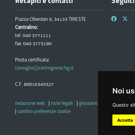
Recapiti e contatti
Seguici
Piazza Oberdan 6, 34133 TRIESTE
Centralino:
tel. 040 3771111
fax. 040 3773190
Posta certificata:
consiglio@certregione.fvg.it
C.F. 80016340327
Noi us
redazione web
|
note legali
|
glossario
|
privacy
|
socia
Questo sit
|
cambio preferenze cookie
Accetta