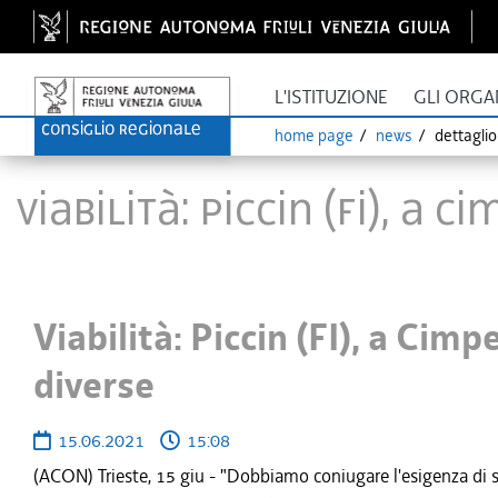
L'ISTITUZIONE
GLI ORGA
home page
news
dettagli
Viabilità: Piccin (FI), a
Viabilità: Piccin (FI), a Cim
diverse
15.06.2021
15:08
(ACON) Trieste, 15 giu - "Dobbiamo coniugare l'esigenza di sic