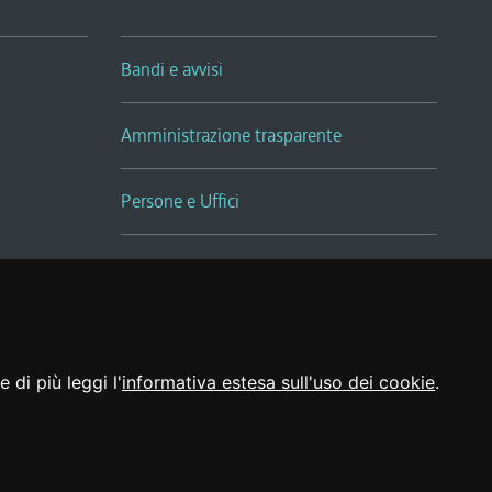
Bandi e avvisi
Amministrazione trasparente
Persone e Uffici
Sala Tiziano Tessitori
Realizzato da
 di più leggi l'
informativa estesa sull'uso dei cookie
.