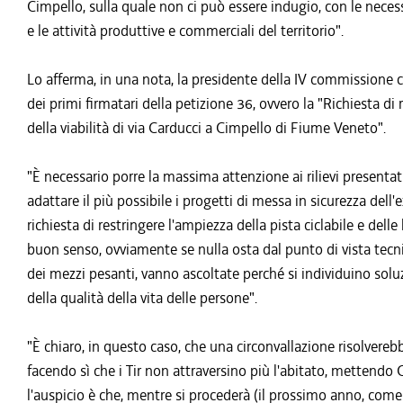
Cimpello, sulla quale non ci può essere indugio, con le neces
e le attività produttive e commerciali del territorio".
Lo afferma, in una nota, la presidente della IV commissione co
dei primi firmatari della petizione 36, ovvero la "Richiesta di r
della viabilità di via Carducci a Cimpello di Fiume Veneto".
"È necessario porre la massima attenzione ai rilievi presentati
adattare il più possibile i progetti di messa in sicurezza dell'
richiesta di restringere l'ampiezza della pista ciclabile e dell
buon senso, ovviamente se nulla osta dal punto di vista tecni
dei mezzi pesanti, vanno ascoltate perché si individuino solu
della qualità della vita delle persone".
"È chiaro, in questo caso, che una circonvallazione risolvereb
facendo sì che i Tir non attraversino più l'abitato, mettendo
l'auspicio è che, mentre si procederà (il prossimo anno, come d