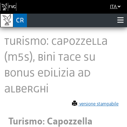
ITA
Turismo: Capozzella
(M5S), Bini tace su
bonus edilizia ad
alberghi
versione stampabile
Turismo: Capozzella